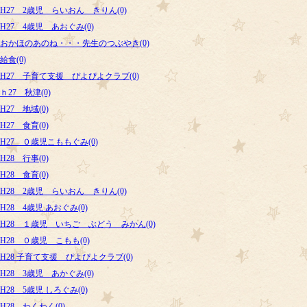
H27 2歳児 らいおん きりん(0)
H27 4歳児 あおぐみ(0)
おかほのあのね・・・先生のつぶやき(0)
給食(0)
H27 子育て支援 ぴよぴよクラブ(0)
ｈ27 秋津(0)
H27 地域(0)
H27 食育(0)
H27 ０歳児こももぐみ(0)
H28 行事(0)
H28 食育(0)
H28 2歳児 らいおん きりん(0)
H28 4歳児 あおぐみ(0)
H28 １歳児 いちご ぶどう みかん(0)
H28 ０歳児 こもも(0)
H28 子育て支援 ぴよぴよクラブ(0)
H28 3歳児 あかぐみ(0)
H28 5歳児 しろぐみ(0)
H28 わくわく(0)