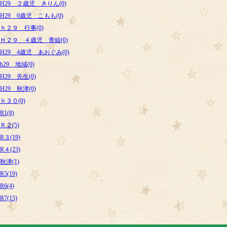
H29 ２歳児 きりん(0)
H29 0歳児 こもも(0)
ｈ２９ 行事(0)
Ｈ２９ ４歳児 青組(0)
H29 4歳児 あおぐみ(0)
h29 地域(0)
H29 先生(0)
H29 秋津(0)
ｈ３０(0)
R1(8)
Ｒ２(5)
R３(19)
R４(23)
秋津(1)
R5(19)
R6(4)
R7(15)