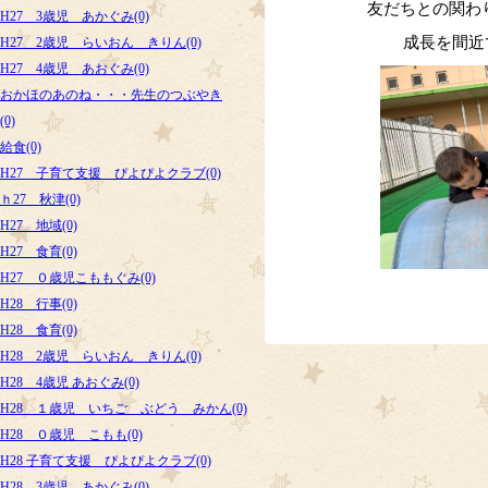
友だちとの関わ
H27 3歳児 あかぐみ(0)
成長を間近
H27 2歳児 らいおん きりん(0)
H27 4歳児 あおぐみ(0)
おかほのあのね・・・先生のつぶやき
(0)
給食(0)
H27 子育て支援 ぴよぴよクラブ(0)
ｈ27 秋津(0)
H27 地域(0)
H27 食育(0)
H27 ０歳児こももぐみ(0)
H28 行事(0)
H28 食育(0)
H28 2歳児 らいおん きりん(0)
H28 4歳児 あおぐみ(0)
H28 １歳児 いちご ぶどう みかん(0)
H28 ０歳児 こもも(0)
H28 子育て支援 ぴよぴよクラブ(0)
H28 3歳児 あかぐみ(0)