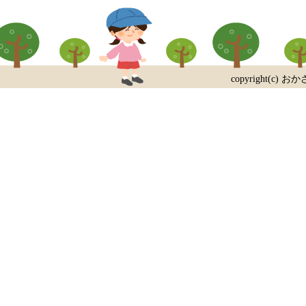
copyright(c) おか