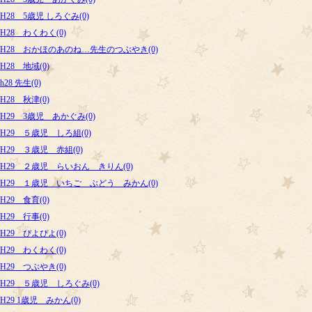
H28 5歳児 しろぐみ(0)
H28 わくわく(0)
H28 おかほのあのね…先生のつぶやき(0)
H28 地域(0)
h28 先生(0)
H28 秋津(0)
H29 3歳児 あかぐみ(0)
H29 ５歳児 しろ組(0)
H29 ３歳児 赤組(0)
H29 ２歳児 らいおん きりん(0)
H29 １歳児 いちご ぶどう みかん(0)
H29 食育(0)
H29 行事(0)
H29 ぴよぴよ(0)
H29 わくわく(0)
H29 つぶやき(0)
H29 ５歳児 しろぐみ(0)
H29 1歳児 みかん(0)