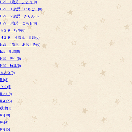
H29 1歳児 ぶどう(0)
H29 １歳児 いちご (0)
H29 ２歳児 きりん(0)
H29 0歳児 こもも(0)
ｈ２９ 行事(0)
Ｈ２９ ４歳児 青組(0)
H29 4歳児 あおぐみ(0)
h29 地域(0)
H29 先生(0)
H29 秋津(0)
ｈ３０(0)
R1(8)
Ｒ２(5)
R３(19)
R４(23)
秋津(1)
R5(19)
R6(4)
R7(15)