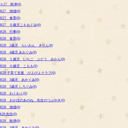
ｈ27 秋津(0)
H27 地域(0)
H27 食育(0)
H27 ０歳児こももぐみ(0)
H28 行事(0)
H28 食育(0)
H28 2歳児 らいおん きりん(0)
H28 4歳児 あおぐみ(0)
H28 １歳児 いちご ぶどう みかん(0)
H28 ０歳児 こもも(0)
H28 子育て支援 ぴよぴよクラブ(0)
H28 3歳児 あかぐみ(0)
H28 5歳児 しろぐみ(0)
H28 わくわく(0)
H28 おかほのあのね…先生のつぶやき(0)
H28 地域(0)
h28 先生(0)
H28 秋津(0)
H29 3歳児 あかぐみ(0)