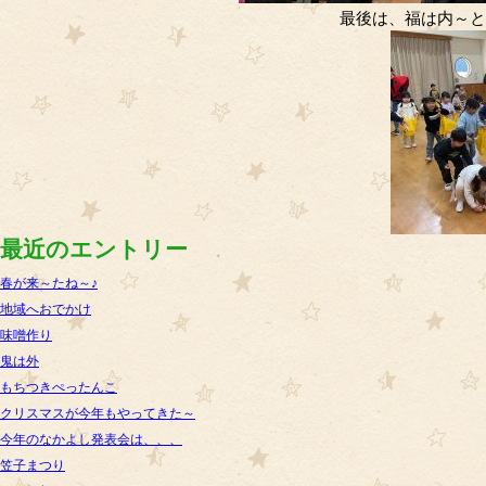
最後は、福は内～と
最近のエントリー
春が来～たね～♪
地域へおでかけ
味噌作り
鬼は外
もちつきぺったんこ
クリスマスが今年もやってきた～
今年のなかよし発表会は、、、
笠子まつり