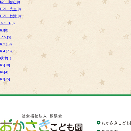
h29 地域(0)
H29 先生(0)
H29 秋津(0)
ｈ３０(0)
R1(8)
Ｒ２(5)
R３(19)
R４(23)
秋津(1)
R5(19)
R6(4)
R7(15)
おかさきこども