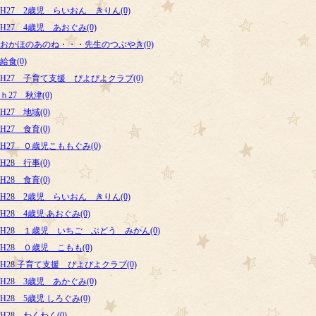
H27 2歳児 らいおん きりん(0)
H27 4歳児 あおぐみ(0)
おかほのあのね・・・先生のつぶやき(0)
給食(0)
H27 子育て支援 ぴよぴよクラブ(0)
ｈ27 秋津(0)
H27 地域(0)
H27 食育(0)
H27 ０歳児こももぐみ(0)
H28 行事(0)
H28 食育(0)
H28 2歳児 らいおん きりん(0)
H28 4歳児 あおぐみ(0)
H28 １歳児 いちご ぶどう みかん(0)
H28 ０歳児 こもも(0)
H28 子育て支援 ぴよぴよクラブ(0)
H28 3歳児 あかぐみ(0)
H28 5歳児 しろぐみ(0)
H28 わくわく(0)