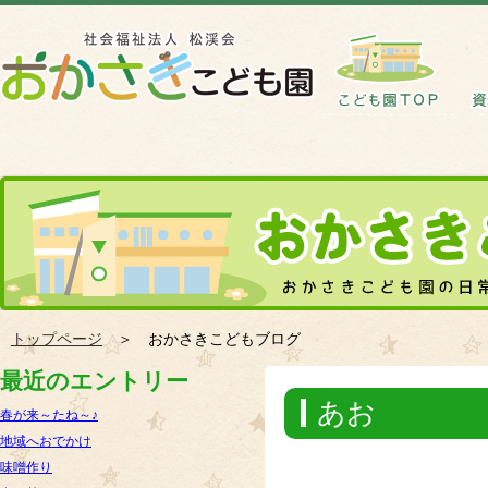
トップページ
＞ おかさきこどもブログ
最近のエントリー
あお
春が来～たね～♪
地域へおでかけ
味噌作り