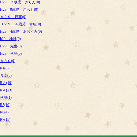
H29 ２歳児 きりん(0)
H29 0歳児 こもも(0)
ｈ２９ 行事(0)
Ｈ２９ ４歳児 青組(0)
H29 4歳児 あおぐみ(0)
h29 地域(0)
H29 先生(0)
H29 秋津(0)
ｈ３０(0)
R1(8)
Ｒ２(5)
R３(19)
R４(23)
秋津(1)
R5(19)
R6(4)
R7(15)