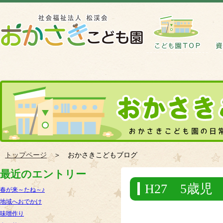
トップページ
＞ おかさきこどもブログ
最近のエントリー
H27 5歳
春が来～たね～♪
地域へおでかけ
味噌作り