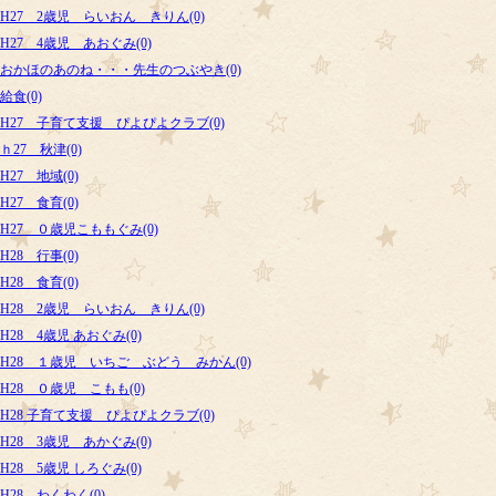
H27 2歳児 らいおん きりん(0)
H27 4歳児 あおぐみ(0)
おかほのあのね・・・先生のつぶやき(0)
給食(0)
H27 子育て支援 ぴよぴよクラブ(0)
ｈ27 秋津(0)
H27 地域(0)
H27 食育(0)
H27 ０歳児こももぐみ(0)
H28 行事(0)
H28 食育(0)
H28 2歳児 らいおん きりん(0)
H28 4歳児 あおぐみ(0)
H28 １歳児 いちご ぶどう みかん(0)
H28 ０歳児 こもも(0)
H28 子育て支援 ぴよぴよクラブ(0)
H28 3歳児 あかぐみ(0)
H28 5歳児 しろぐみ(0)
H28 わくわく(0)