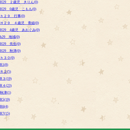
H29 ２歳児 きりん(0)
H29 0歳児 こもも(0)
ｈ２９ 行事(0)
Ｈ２９ ４歳児 青組(0)
H29 4歳児 あおぐみ(0)
h29 地域(0)
H29 先生(0)
H29 秋津(0)
ｈ３０(0)
R1(8)
Ｒ２(5)
R３(19)
R４(23)
秋津(1)
R5(19)
R6(4)
R7(15)